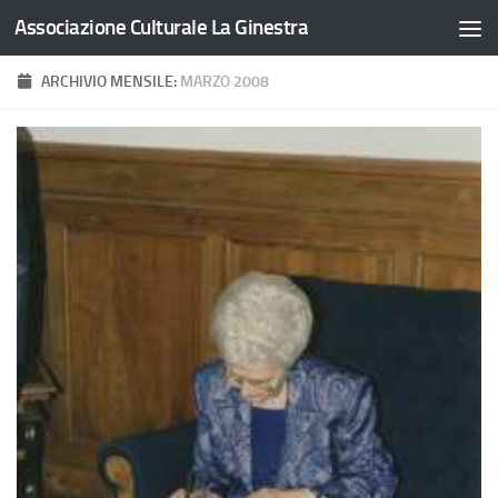
Associazione Culturale La Ginestra
Salta al contenuto
ARCHIVIO MENSILE:
MARZO 2008