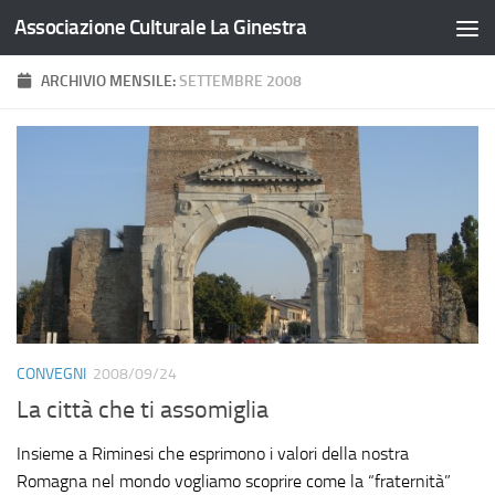
Associazione Culturale La Ginestra
Salta al contenuto
ARCHIVIO MENSILE:
SETTEMBRE 2008
CONVEGNI
2008/09/24
La città che ti assomiglia
Insieme a Riminesi che esprimono i valori della nostra
Romagna nel mondo vogliamo scoprire come la “fraternità”