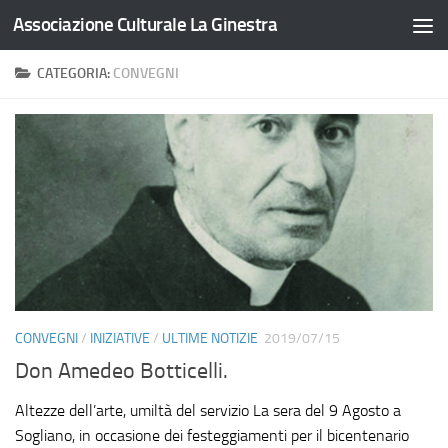
Associazione Culturale La Ginestra
Salta al contenuto
CATEGORIA:
CONVEGNI
CONVEGNI
/
INIZIATIVE
/
ULTIME NOTIZIE
2019/07/15
Don Amedeo Botticelli.
Altezze dell’arte, umiltà del servizio La sera del 9 Agosto a
Sogliano, in occasione dei festeggiamenti per il bicentenario