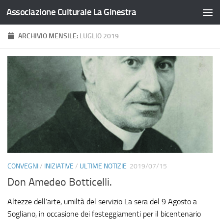
Associazione Culturale La Ginestra
Salta al contenuto
ARCHIVIO MENSILE:
LUGLIO 2019
CONVEGNI
/
INIZIATIVE
/
ULTIME NOTIZIE
2019/07/15
Don Amedeo Botticelli.
Altezze dell’arte, umiltà del servizio La sera del 9 Agosto a
Sogliano, in occasione dei festeggiamenti per il bicentenario