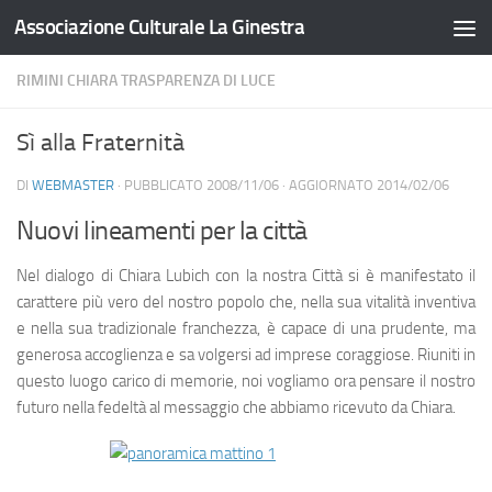
Associazione Culturale La Ginestra
Salta al contenuto
RIMINI CHIARA TRASPARENZA DI LUCE
Sì alla Fraternità
DI
WEBMASTER
· PUBBLICATO
2008/11/06
· AGGIORNATO
2014/02/06
Nuovi lineamenti per la città
Nel dialogo di Chiara Lubich con la nostra Città si è manifestato il
carattere più vero del nostro popolo che, nella sua vitalità inventiva
e nella sua tradizionale franchezza, è capace di una prudente, ma
generosa accoglienza e sa volgersi ad imprese coraggiose. Riuniti in
questo luogo carico di memorie, noi vogliamo ora pensare il nostro
futuro nella fedeltà al messaggio che abbiamo ricevuto da Chiara.