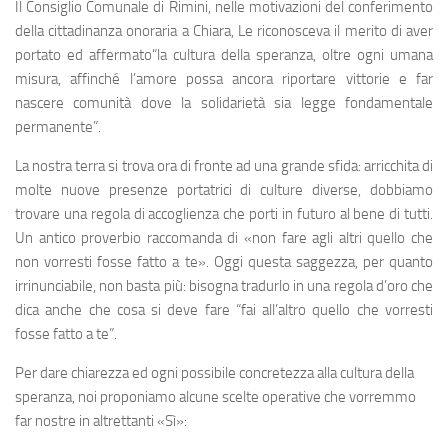
Il Consiglio Comunale di Rimini, nelle motivazioni del conferimento
della cittadinanza onoraria a Chiara, Le riconosceva il merito di aver
portato ed affermato“la cultura della speranza, oltre ogni umana
misura, affinché l’amore possa ancora riportare vittorie e far
nascere comunità dove la solidarietà sia legge fondamentale
permanente”.
La nostra terra si trova ora di fronte ad una grande sfida: arricchita di
molte nuove presenze portatrici di culture diverse, dobbiamo
trovare una regola di accoglienza che porti in futuro al bene di tutti.
Un antico proverbio raccomanda di «non fare agli altri quello che
non vorresti fosse fatto a te». Oggi questa saggezza, per quanto
irrinunciabile, non basta più: bisogna tradurlo in una regola d’oro che
dica anche che cosa si deve fare “fai all’altro quello che vorresti
fosse fatto a te”.
Per dare chiarezza ed ogni possibile concretezza alla cultura della
speranza, noi proponiamo alcune scelte operative che vorremmo
far nostre in altrettanti «Sì»: