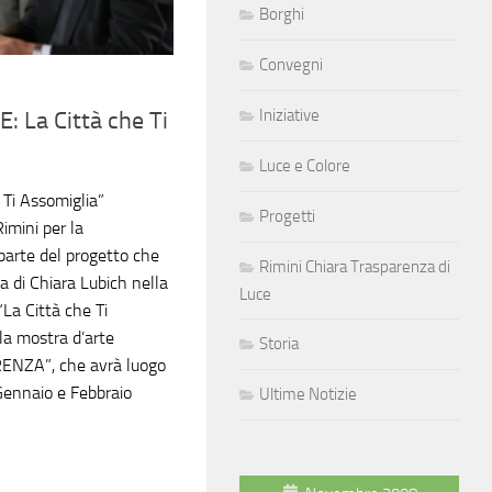
Borghi
Convegni
Iniziative
 La Città che Ti
Luce e Colore
 Ti Assomiglia”
Progetti
Rimini per la
 parte del progetto che
Rimini Chiara Trasparenza di
a di Chiara Lubich nella
Luce
“La Città che Ti
la mostra d’arte
Storia
ENZA”, che avrà luogo
Gennaio e Febbraio
Ultime Notizie