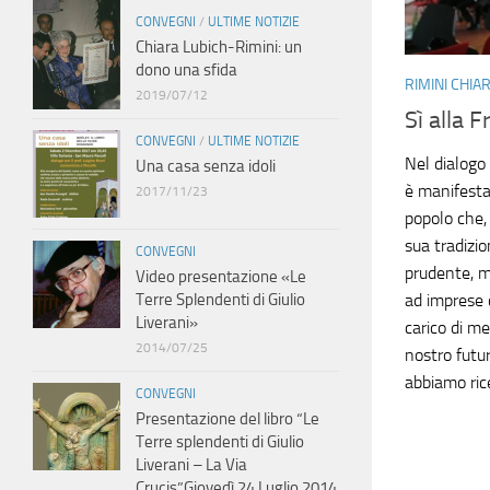
CONVEGNI
/
ULTIME NOTIZIE
Chiara Lubich-Rimini: un
dono una sfida
RIMINI CHIA
2019/07/12
Sì alla F
CONVEGNI
/
ULTIME NOTIZIE
Nel dialogo 
Una casa senza idoli
è manifestat
2017/11/23
popolo che, 
sua tradizi
CONVEGNI
prudente, m
Video presentazione «Le
ad imprese 
Terre Splendenti di Giulio
Liverani»
carico di me
2014/07/25
nostro futu
abbiamo ric
CONVEGNI
Presentazione del libro “Le
Terre splendenti di Giulio
Liverani – La Via
Crucis”Giovedì 24 Luglio 2014