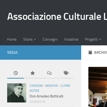
Salta al contenuto
Associazione Culturale 
Home
Storia
Convegni
Iniziative
Progetti
SEGUI:
ARCHIV
CONVEGNI
/
INIZIATIVE
/
ULTIME
NOTIZIE
Don Amedeo Botticelli.
2019/07/15