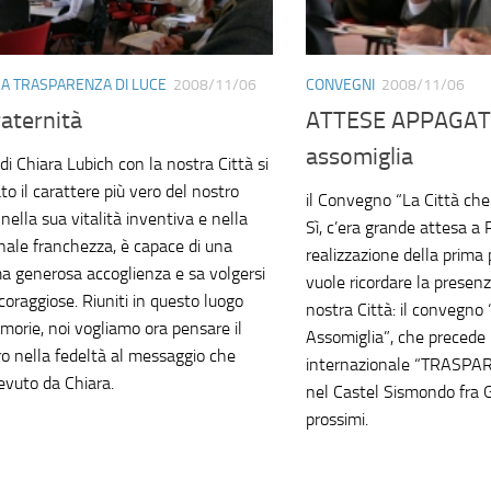
RA TRASPARENZA DI LUCE
2008/11/06
CONVEGNI
2008/11/06
raternità
ATTESE APPAGATE:
assomiglia
di Chiara Lubich con la nostra Città si
o il carattere più vero del nostro
il Convegno “La Città che
nella sua vitalità inventiva e nella
Sì, c’era grande attesa a 
onale franchezza, è capace di una
realizzazione della prima
a generosa accoglienza e sa volgersi
vuole ricordare la presenz
coraggiose. Riuniti in questo luogo
nostra Città: il convegno 
morie, noi vogliamo ora pensare il
Assomiglia”, che precede 
ro nella fedeltà al messaggio che
internazionale “TRASPAR
evuto da Chiara.
nel Castel Sismondo fra 
prossimi.